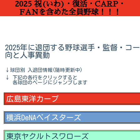
2025 祝(いわ)・復活・CARP・
FANを含めた全員野球！！！
2025年に退団する野球選手・監督・コ
向と人事異動
↓球団別 入退団情報(随時更新中)
↓ 下記の各行をクリックすると
各球団のページにジャンプします
広島東洋カープ
横浜DeNAベイスターズ
東京ヤクルトスワローズ