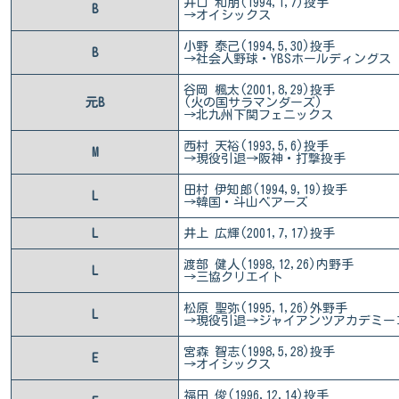
井口 和朋(1994,1,7)投手
B
→オイシックス
小野 泰己(1994,5,30)投手
B
→社会人野球・YBSホールディングス
谷岡 楓太(2001,8,29)投手
元B
(火の国サラマンダーズ)
→北九州下関フェニックス
西村 天裕(1993,5,6)投手
M
→現役引退→阪神・打撃投手
田村 伊知郎(1994,9,19)投手
L
→韓国・斗山ベアーズ
L
井上 広輝(2001,7,17)投手
渡部 健人(1998,12,26)内野手
L
→三協クリエイト
松原 聖弥(1995,1,26)外野手
L
→現役引退→ジャイアンツアカデミー
宮森 智志(1998,5,28)投手
E
→オイシックス
福田 俊(1996,12,14)投手