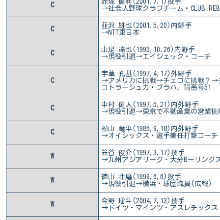
赤塚 健利(2001,7,1)投手
C
→社会人野球クラブチーム・CLUB REBA
韮沢 雄也(2001,5,20)内野手
C
→NTT東日本
山足 達也(1993,10,26)内野手
C
→現役引退→エイジェック・コーチ
宇草 孔基(1997,4,17)外野手
C
→アメリカに挑戦→チェコに挑戦？→
コトラーシュカ・プラハ、背番号51
中村 健人(1997,5,21)内外野手
C
→現役引退→東京で不動産業の営業挑
松山 竜平(1985,9,18)内外野手
C
→オイシックス・選手兼任打撃コーチ
笠谷 俊介(1997,3,17)投手
W
→九州アジアリーグ・大分Bーリング
徳山 壮磨(1999,6,6)投手
W
→現役引退→横浜・球団職員(広報)
今野 瑠斗(2004,7,13)投手
W
→ドイツ・マインツ・アスレチックス