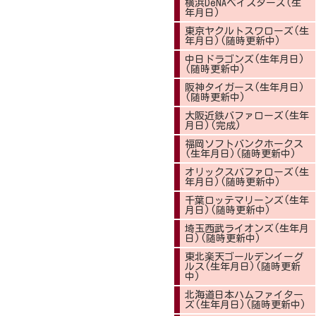
横浜DeNAベイスターズ(生
年月日)
東京ヤクルトスワローズ(生
年月日)(随時更新中)
中日ドラゴンズ(生年月日)
(随時更新中)
阪神タイガース(生年月日)
(随時更新中)
大阪近鉄バファローズ(生年
月日)(完成)
福岡ソフトバンクホークス
(生年月日)(随時更新中)
オリックスバファローズ(生
年月日)(随時更新中)
千葉ロッテマリーンズ(生年
月日)(随時更新中)
埼玉西武ライオンズ(生年月
日)(随時更新中)
東北楽天ゴールデンイーグ
ルス(生年月日)(随時更新
中)
北海道日本ハムファイター
ズ(生年月日)(随時更新中)