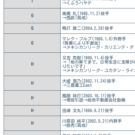
T
→くふうハヤテ
高橋 礼(1995,11,2)投手
G
→西武(育成)
G
鴨打 瑛二(2004,2,29)投手
マレク・フルプ(1999,1,9)外野手
G
(負傷により不参加)
→メキシカンリーグ・カリエンテ・デ
又吉 克樹(1990,11,4)投手
→「地の果てまで。日常生活に支障が
H
りたいです」
→メキシカンリーグ・ユカタン・ライ
大城 真乃(2002,11,24)投手
H
→三菱重工East
風間 球打(2003,10,11)投手
H
→現役引退→総合不動産会社勤務
H
田浦 文丸(1999,9,21)投手
川原田 純平(2002,5,21)内野手
H
→読売(育成)