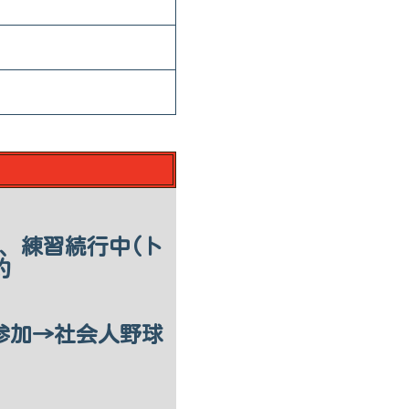
ち、練習続行中(ト
約
参加→社会人野球