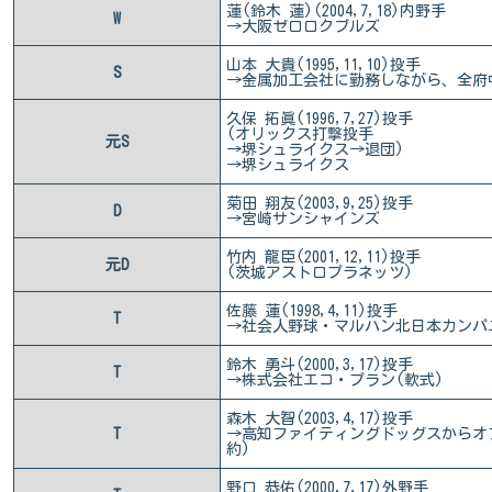
蓮(鈴木 蓮)(2004,7,18)内野手
W
→大阪ゼロロクブルズ
山本 大貴(1995,11,10)投手
S
→金属加工会社に勤務しながら、全府
久保 拓眞(1996,7,27)投手
(オリックス打撃投手
元S
→堺シュライクス→退団)
→堺シュライクス
菊田 翔友(2003,9,25)投手
D
→宮崎サンシャインズ
竹内 龍臣(2001,12,11)投手
元D
(茨城アストロプラネッツ)
佐藤 蓮(1998,4,11)投手
T
→社会人野球・マルハン北日本カンパ
鈴木 勇斗(2000,3,17)投手
T
→株式会社エコ・プラン(軟式)
森木 大智(2003,4,17)投手
T
→高知ファイティングドッグスからオ
約)
野口 恭佑(2000,7,17)外野手