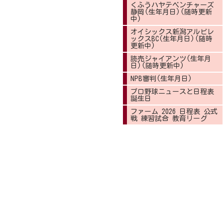
くふうハヤテベンチャーズ
静岡(生年月日)(随時更新
中)
オイシックス新潟アルビレ
ックスBC(生年月日)(随時
更新中)
読売ジャイアンツ(生年月
日)(随時更新中)
NPB審判(生年月日)
プロ野球ニュースと日程表
誕生日
ファーム 2026 日程表 公式
戦 練習試合 教育リーグ