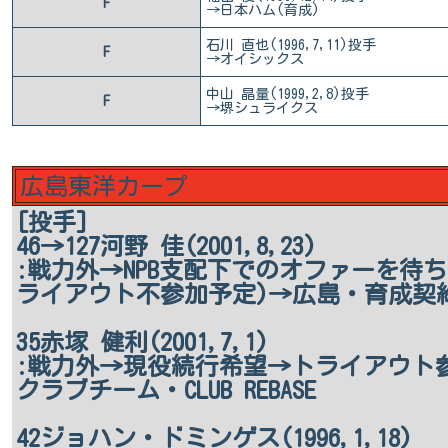
F
→日本ハム(育成)
石川 直也(1996,7,11)投手
F
→オイシックス
中山 晶量(1999,2,8)投手
F
→堺シュライクス
広島東洋カープ
[投手]
46→127河野 佳(2001,8,23)
:戦力外→NPB支配下でのオファーを待
ライアウト不参加予定)→広島・育成契
35赤塚 健利(2001,7,1)
:戦力外→現役続行希望→トライアウト
クラブチーム・CLUB REBASE
42ジョハン・ドミンゲス(1996,1,18)