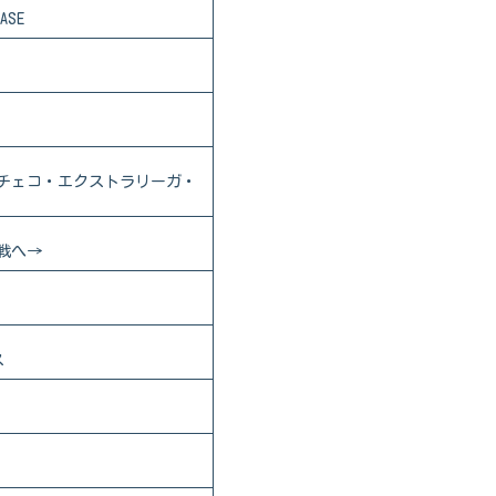
SE
チェコ・エクストラリーガ・
戦へ→
ス