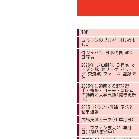
TOP
ムラゴンのブログ はじめま
した
侍ジャパン 日本代表 WBC
日程表
2026年 プロ野球 日程表 オ
ープン戦 セリーグ パリー
グ 交流戦 ファーム 登録抹
消
2025年に退団する野球選
手・監督・コーチ・関係者
の動向と人事異動(随時更新
中)
2025 ドラフト候補 予想と
結果速報
広島東洋カープ(生年月日)
カープファン芸人(生年月
日)(随時更新中)