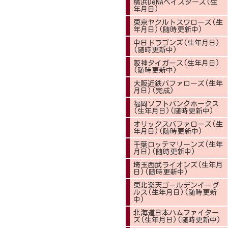
横浜DeNAベイスターズ(生
年月日)
東京ヤクルトスワローズ(生
年月日)(随時更新中)
中日ドラゴンズ(生年月日)
(随時更新中)
阪神タイガース(生年月日)
(随時更新中)
大阪近鉄バファローズ(生年
月日)(完成)
福岡ソフトバンクホークス
(生年月日)(随時更新中)
オリックスバファローズ(生
年月日)(随時更新中)
千葉ロッテマリーンズ(生年
月日)(随時更新中)
埼玉西武ライオンズ(生年月
日)(随時更新中)
東北楽天ゴールデンイーグ
ルス(生年月日)(随時更新
中)
北海道日本ハムファイター
ズ(生年月日)(随時更新中)