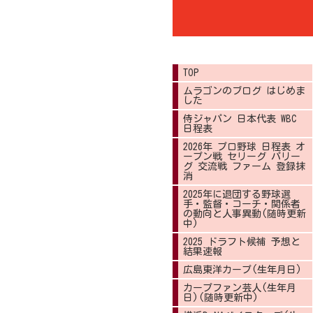
TOP
ムラゴンのブログ はじめま
した
侍ジャパン 日本代表 WBC
日程表
2026年 プロ野球 日程表 オ
ープン戦 セリーグ パリー
グ 交流戦 ファーム 登録抹
消
2025年に退団する野球選
手・監督・コーチ・関係者
の動向と人事異動(随時更新
中)
2025 ドラフト候補 予想と
結果速報
広島東洋カープ(生年月日)
カープファン芸人(生年月
日)(随時更新中)