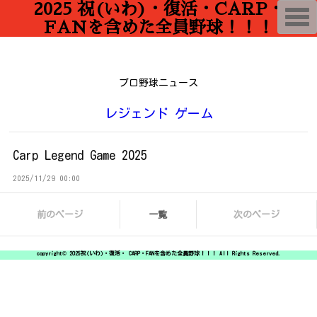
2025 祝(いわ)・復活・CARP・
T
o
FANを含めた全員野球！！！
g
g
l
e
n
プロ野球ニュース
a
v
i
レジェンド ゲーム
g
a
t
i
Carp Legend Game 2025
o
n
2025/11/29 00:00
前のページ
一覧
次のページ
copyright© 2025祝(いわ)・復活・ CARP・FANを含めた全員野球！！！ All Rights Reserved.