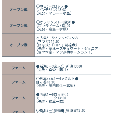
○中日6ー2ロッテ●
オープン戦
(バンテリン)13:30
(先発・マラーー小島)
○オリックス1ー0阪神●
オープン戦
(京セラドーム)13:00
(先発・高島ー伊原)
△広島5ー5ソフトバンク△
(マツダ)14:00
オープン戦
(始球式:『IMP.』椿泰我)
(先発・栗林ースチュワート・ジュニア)
(佐々木泰・マツダ初ホームラン！)
●新潟0ー3楽天○ 新潟13:00
ファーム
(先発・宮森ー藤井)
○日本ハム5ー4ヤクルト●
ファーム
鎌ヶ谷13:00
(先発・藤田琉生ー高梨)
●西武1ー9ロッテ○
ファーム
カーミニーク13:00
(先発・松本ー森)
○横浜2ー1読売● 横須賀13:00
ファーム