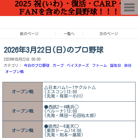
2025 祝(いわ)・復活・CARP・
T
o
FANを含めた全員野球！！！
g
g
l
e
n
前のページ
一覧へ
次のページ
a
v
i
2026年3月22日(日)のプロ野球
g
a
2026年03月22日 00:00
t
i
カテゴリ：
今日のプロ野球
カープ
ベイスターズ
ファーム
誕生日
命日
o
オープン戦
n
△日本ハム1ー1ヤクルト△
オープン戦
(エスコン)13:00
(先発・有原ー小川)
●西武2ー4横浜○
オープン戦
(ベルーナ)13:00
(先発・隅田ー石田裕太郎)
●読売2ー6楽天○
オープン戦
(東京ドーム)14:00
(先発・則本ー藤原)