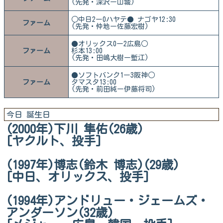
(先発・深沢ー山城)
○中日2ー0ハヤテ● ナゴヤ12:30
ファーム
(先発・仲地ー佐藤宏樹)
●オリックス0ー2広島○
ファーム
杉本13:00
(先発・田嶋大樹ー塹江)
●ソフトバンク1ー3阪神○
ファーム
タマスタ13:00
(先発・前田純ー伊藤将司)
今日 誕生日
(2000年)下川 隼佑(26歳)
[ヤクルト、投手]
(1997年)博志(鈴木 博志)(29歳)
[中日、オリックス、投手]
(1994年)アンドリュー・ジェームズ・
アンダーソン(32歳)