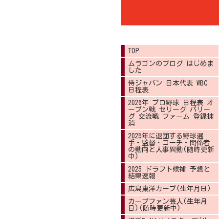
TOP
ムラゴンのブログ はじめま
した
侍ジャパン 日本代表 WBC
日程表
2026年 プロ野球 日程表 オ
ープン戦 セリーグ パリー
グ 交流戦 ファーム 登録抹
消
2025年に退団する野球選
手・監督・コーチ・関係者
の動向と人事異動(随時更新
中)
2025 ドラフト候補 予想と
結果速報
広島東洋カープ(生年月日)
カープファン芸人(生年月
日)(随時更新中)