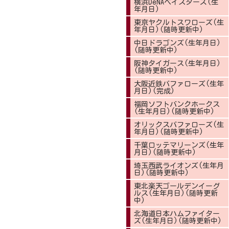
横浜DeNAベイスターズ(生
年月日)
東京ヤクルトスワローズ(生
年月日)(随時更新中)
中日ドラゴンズ(生年月日)
(随時更新中)
阪神タイガース(生年月日)
(随時更新中)
大阪近鉄バファローズ(生年
月日)(完成)
福岡ソフトバンクホークス
(生年月日)(随時更新中)
オリックスバファローズ(生
年月日)(随時更新中)
千葉ロッテマリーンズ(生年
月日)(随時更新中)
埼玉西武ライオンズ(生年月
日)(随時更新中)
東北楽天ゴールデンイーグ
ルス(生年月日)(随時更新
中)
北海道日本ハムファイター
ズ(生年月日)(随時更新中)