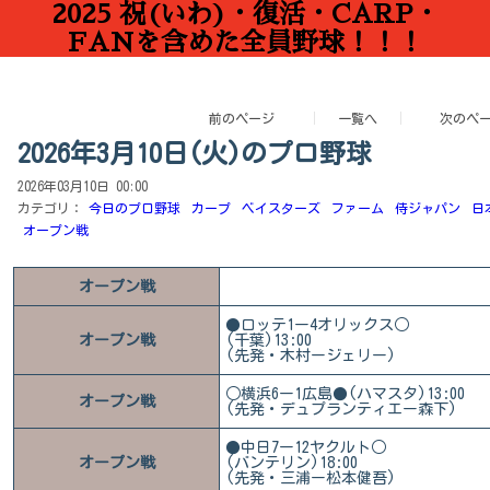
2025 祝(いわ)・復活・CARP・
FANを含めた全員野球！！！
前のページ
一覧へ
次のペ
2026年3月10日(火)のプロ野球
2026年03月10日 00:00
カテゴリ：
今日のプロ野球
カープ
ベイスターズ
ファーム
侍ジャパン
日
オープン戦
オープン戦
●ロッテ1ー4オリックス○
オープン戦
(千葉)13:00
(先発・木村ージェリー)
○横浜6ー1広島●(ハマスタ)13:00
オープン戦
(先発・デュプランティエー森下)
●中日7ー12ヤクルト○
オープン戦
(バンテリン)18:00
(先発・三浦ー松本健吾)