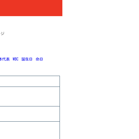
ージ
本代表
WBC
誕生日
命日