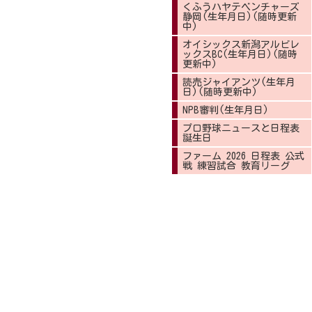
くふうハヤテベンチャーズ
静岡(生年月日)(随時更新
中)
オイシックス新潟アルビレ
ックスBC(生年月日)(随時
更新中)
読売ジャイアンツ(生年月
日)(随時更新中)
NPB審判(生年月日)
プロ野球ニュースと日程表
誕生日
ファーム 2026 日程表 公式
戦 練習試合 教育リーグ