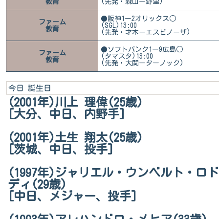
教育
(先発・森山ー野里)
●阪神1ー2オリックス○
ファーム
(SGL)13:00
教育
(先発・才木ーエスピノーザ)
●ソフトバンク1ー9広島○
ファーム
(タマスタ)13:00
教育
(先発・大関ーターノック)
今日 誕生日
(2001年)川上 理偉(25歳)
[大分、中日、内野手]
(2001年)土生 翔太(25歳)
[茨城、中日、投手]
(1997年)ジャリエル・ウンベルト・ロ
ディ(29歳)
[中日、メジャー、投手]