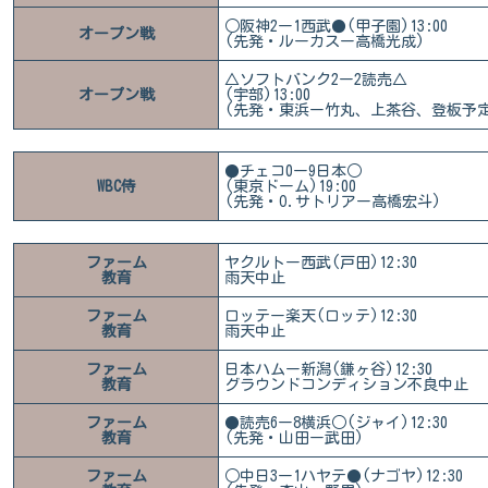
○阪神2ー1西武●(甲子園)13:00
オープン戦
(先発・ルーカスー高橋光成)
△ソフトバンク2ー2読売△
オープン戦
(宇部)13:00
(先発・東浜ー竹丸、上茶谷、登板予定
●チェコ0ー9日本○
WBC侍
(東京ドーム)19:00
(先発・O.サトリアー高橋宏斗)
ファーム
ヤクルトー西武(戸田)12:30
教育
雨天中止
ファーム
ロッテー楽天(ロッテ)12:30
教育
雨天中止
ファーム
日本ハムー新潟(鎌ヶ谷)12:30
教育
グラウンドコンディション不良中止
ファーム
●読売6ー8横浜○(ジャイ)12:30
教育
(先発・山田ー武田)
ファーム
○中日3ー1ハヤテ●(ナゴヤ)12:30