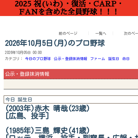
2025 祝(いわ)・復活・CARP・
FANを含めた全員野球！！！
前のページ
一覧へ
次のペ
2026年10月5日(月)のプロ野球
2026年10月05日 00:00
カテゴリ：
今日のプロ野球
公示・登録抹消情報
ファーム
誕生日
命日
公示・登録抹消情報
今日 誕生日
(2003年)赤木 晴哉(23歳)
[広島、投手]
(1985年)三島 輝史(41歳)