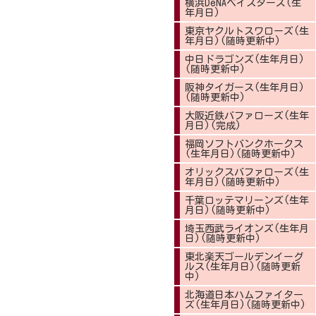
横浜DeNAベイスターズ(生
年月日)
東京ヤクルトスワローズ(生
年月日)(随時更新中)
中日ドラゴンズ(生年月日)
(随時更新中)
阪神タイガース(生年月日)
(随時更新中)
大阪近鉄バファローズ(生年
月日)(完成)
福岡ソフトバンクホークス
(生年月日)(随時更新中)
オリックスバファローズ(生
年月日)(随時更新中)
千葉ロッテマリーンズ(生年
月日)(随時更新中)
埼玉西武ライオンズ(生年月
日)(随時更新中)
東北楽天ゴールデンイーグ
ルス(生年月日)(随時更新
中)
北海道日本ハムファイター
ズ(生年月日)(随時更新中)