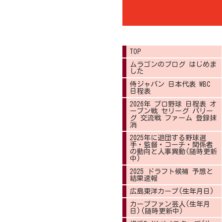
TOP
ムラゴンのブログ はじめま
した
侍ジャパン 日本代表 WBC
日程表
2026年 プロ野球 日程表 オ
ープン戦 セリーグ パリー
グ 交流戦 ファーム 登録抹
消
2025年に退団する野球選
手・監督・コーチ・関係者
の動向と人事異動(随時更新
中)
2025 ドラフト候補 予想と
結果速報
広島東洋カープ(生年月日)
カープファン芸人(生年月
日)(随時更新中)