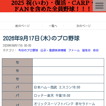
2025 祝(いわ)・復活・CARP・
T
o
FANを含めた全員野球！！！
g
g
l
e
n
前のページ
一覧へ
次のページ
a
v
i
2026年9月17日(木)のプロ野球
g
a
2026年09月17日 00:00
t
i
カテゴリ：
今日のプロ野球
公示・登録抹消情報
ファーム
誕生日
命日
o
n
セ
セ
セ
パ
日本ハムー西武 エスコン18:00
パ
ロッテー楽天 千葉18:00
オリックスーソフトバンク 京セラドーム
パ