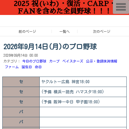
2025 祝(いわ)・復活・CARP・
T
o
FANを含めた全員野球！！！
g
g
l
e
n
前のページ
一覧へ
次のページ
a
v
i
2026年9月14日(月)のプロ野球
g
a
2026年09月14日 00:00
t
i
カテゴリ：
今日のプロ野球
カープ
ベイスターズ
公示・登録抹消情報
o
ファーム
誕生日
命日
n
セ
ヤクルトー広島 神宮18:00
セ
(予備 横浜ー読売 ハマスタ18:00)
セ
(予備 阪神ー中日 甲子園18:00)
パ
パ