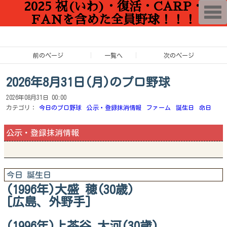
2025 祝(いわ)・復活・CARP・
T
o
FANを含めた全員野球！！！
g
g
l
e
n
前のページ
一覧へ
次のページ
a
v
i
2026年8月31日(月)のプロ野球
g
a
2026年08月31日 00:00
t
i
カテゴリ：
今日のプロ野球
公示・登録抹消情報
ファーム
誕生日
命日
o
n
公示・登録抹消情報
今日 誕生日
(1996年)大盛 穂(30歳)
[広島、外野手]
(1996年)上茶谷 大河(30歳)