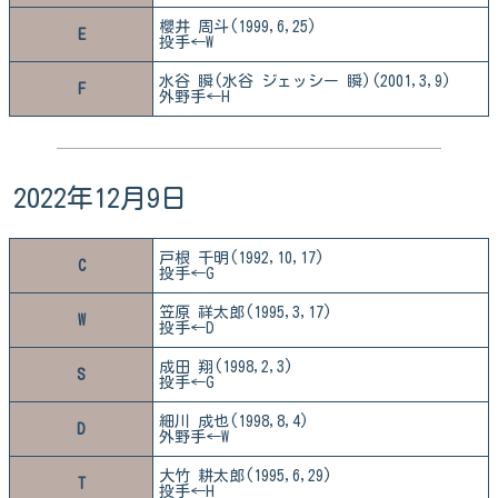
櫻井 周斗(1999,6,25)
E
投手←W
水谷 瞬(水谷 ジェッシー 瞬)(2001,3,9)
F
外野手←H
2022年12月9日
戸根 千明(1992,10,17)
C
投手←G
笠原 祥太郎(1995,3,17)
W
投手←D
成田 翔(1998,2,3)
S
投手←G
細川 成也(1998,8,4)
D
外野手←W
大竹 耕太郎(1995,6,29)
T
投手←H