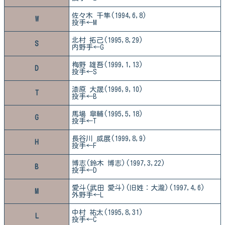
佐々木 千隼(1994,6,8)
W
投手←M
北村 拓己(1995,8,29)
S
内野手←G
梅野 雄吾(1999,1,13)
D
投手←S
漆原 大晟(1996,9,10)
T
投手←B
馬場 皐輔(1995,5,18)
G
投手←T
長谷川 威展(1999,8,9)
H
投手←F
博志(鈴木 博志)(1997,3,22)
B
投手←D
愛斗(武田 愛斗)(旧姓：大瀧)(1997,4,6)
M
外野手←L
中村 祐太(1995,8,31)
L
投手←C