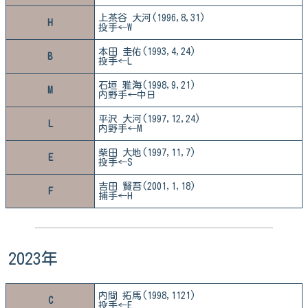
上茶谷 大河(1996,8,31)
H
投手←W
本田 圭佑(1993,4,24)
B
投手←L
石垣 雅海(1998,9,21)
M
内野手←中日
平沢 大河(1997,12,24)
L
内野手←M
柴田 大地(1997,11,7)
E
投手←S
吉田 賢吾(2001,1,18)
F
捕手←H
2023年
内間 拓馬(1998,1121)
C
投手←E