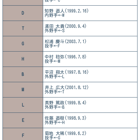
投手←C
知野 直人(1999,2,16)
D
内野手←W
濱田 太貴(2000,9,4)
T
外野手←S
松浦 慶斗(2003,7,1)
G
投手←F
中村 稔弥(1996,7,8)
H
投手←M
平沼 翔太(1997,8,16)
B
外野手←L
井上 広大(2001,8,12)
M
外野手←T
茶野 篤政(1999,8,4)
L
外野手←B
佐藤 直樹(1998,9,3)
E
外野手←H
菊地 大稀(1999,6,2)
F
投手←G