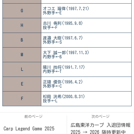
オコエ 瑠偉(1997,7,21)
G
外野手←E
古川 侑利(1995,9,8)
H
投手←F
渡邉 大樹(1997,6,7)
B
外野手←S
大下 誠一郎(1997,11,3)
M
内野手←B
陽川 尚将(1991,7,17)
L
内野手←T
正隨 優弥(1996,4,2)
E
外野手←C
松岡 洸希(2000,8,31)
F
投手←L
前のページ
次のページ
広島東洋カープ 入退団情報
Carp Legend Game 2025
2025 → 2026 随時更新中