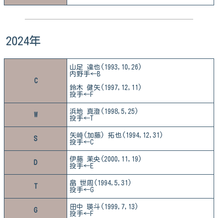
2024年
山足 達也(1993,10,26)
内野手←B
C
鈴木 健矢(1997,12,11)
投手←F
浜地 真澄(1998,5,25)
W
投手←T
矢崎(加藤) 拓也(1994,12,31)
S
投手←C
伊藤 茉央(2000,11,19)
D
投手←E
畠 世周(1994,5,31)
T
投手←G
田中 瑛斗(1999,7,13)
G
投手←F