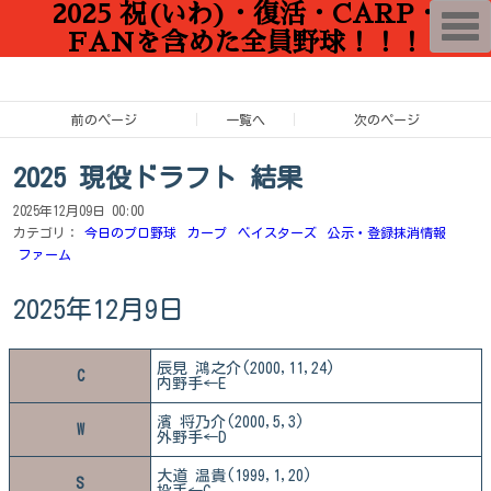
2025 祝(いわ)・復活・CARP・
T
o
FANを含めた全員野球！！！
g
g
l
e
n
前のページ
一覧へ
次のページ
a
v
i
2025 現役ドラフト 結果
g
a
2025年12月09日 00:00
t
i
カテゴリ：
今日のプロ野球
カープ
ベイスターズ
公示・登録抹消情報
o
ファーム
n
2025年12月9日
辰見 鴻之介(2000,11,24)
C
内野手←E
濱 将乃介(2000,5,3)
W
外野手←D
大道 温貴(1999,1,20)
S