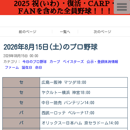
2025 祝(いわ)・復活・CARP・
T
o
FANを含めた全員野球！！！
g
g
l
e
n
前のページ
一覧へ
次のページ
a
v
i
2026年8月15日(土)のプロ野球
g
a
2026年08月15日 00:00
t
i
カテゴリ：
今日のプロ野球
カープ
ベイスターズ
公示・登録抹消情報
o
ファーム
誕生日
命日
n
セ
広島ー阪神 マツダ18:00
セ
ヤクルトー横浜 神宮18:00
セ
中日ー読売 バンテリン14:00
パ
西武ーロッテ ベルーナ17:00
パ
オリックスー日本ハム 京セラドーム14:00