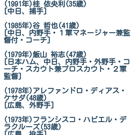
(1991年)桂 依央利(35歳)
[中日、捕手]
(1985年)谷 哲也(41歳)
[中日、内野手・１軍マネージャー兼監
督付・コーチ]
(1979年)飯山 裕志(47歳)
[日本ハム、中日、内野手・外野手・コ
ーチ・スカウト兼プロスカウト・２軍
監督]
(1978年)アレファンドロ・ディアス・
ケサダ(48歳)
[広島、外野手]
(1973年)フランシスコ・ハビエル・デ
ラクルーズ(53歳)
[広島、投手]