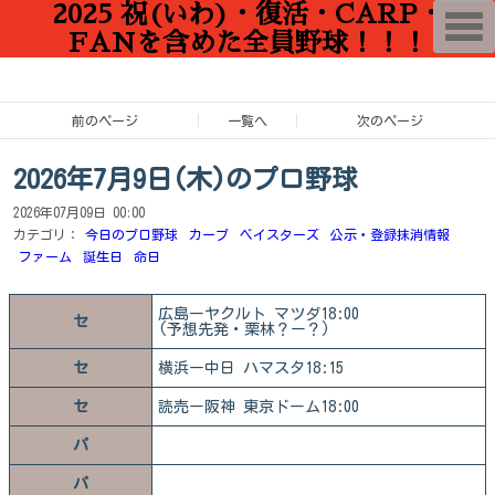
2025 祝(いわ)・復活・CARP・
T
o
FANを含めた全員野球！！！
g
g
l
e
n
前のページ
一覧へ
次のページ
a
v
i
2026年7月9日(木)のプロ野球
g
a
2026年07月09日 00:00
t
i
カテゴリ：
今日のプロ野球
カープ
ベイスターズ
公示・登録抹消情報
o
ファーム
誕生日
命日
n
広島ーヤクルト マツダ18:00
セ
(予想先発・栗林？ー？)
セ
横浜ー中日 ハマスタ18:15
セ
読売ー阪神 東京ドーム18:00
パ
パ