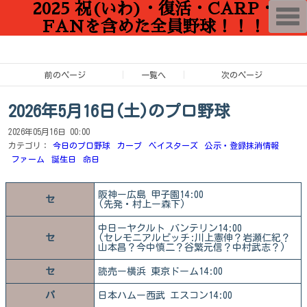
2025 祝(いわ)・復活・CARP・
T
o
FANを含めた全員野球！！！
g
g
l
e
n
前のページ
一覧へ
次のページ
a
v
i
2026年5月16日(土)のプロ野球
g
a
2026年05月16日 00:00
t
i
カテゴリ：
今日のプロ野球
カープ
ベイスターズ
公示・登録抹消情報
o
ファーム
誕生日
命日
n
阪神ー広島 甲子園14:00
セ
(先発・村上ー森下)
中日ーヤクルト バンテリン14:00
セ
(セレモニアルピッチ:川上憲伸？岩瀬仁紀？
山本昌？今中慎二？谷繁元信？中村武志？)
セ
読売ー横浜 東京ドーム14:00
パ
日本ハムー西武 エスコン14:00